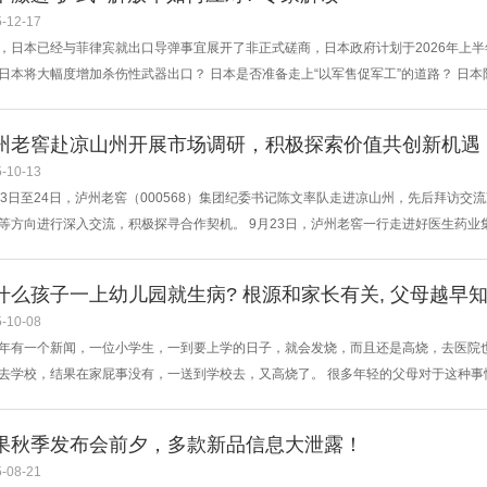
-12-17
，日本已经与菲律宾就出口导弹事宜展开了非正式磋商，日本政府计划于2026年上半
日本将大幅度增加杀伤性武器出口？ 日本是否准备走上“以军售促军工”的道路？ 日本
军事基地，自卫队向西南转移，这一系列动作是否意味着日本已彻底抛弃“专守防卫”
对立，解放军有哪些应对之策呢？一起来看专家解答↓↓↓ 日本近期危险举动频出 欲“松绑”
州老窖赴凉山州开展市场调研，积极探索价值共创新机遇
-10-13
23日至24日，泸州老窖（000568）集团纪委书记陈文率队走进凉山州，先后拜访
等方向进行深入交流，积极探寻合作契机。 9月23日，泸州老窖一行走进好医生药业
关负责人何军、张海燕详细介绍了企业在医药工业、医药商业、医药研发等七大板块的产
与战略规划，双方围绕企业管理机制优化、养生产品创新、品牌文化塑造等方面探讨了潜
什么孩子一上幼儿园就生病? 根源和家长有关, 父母越早
-10-08
年有一个新闻，一位小学生，一到要上学的日子，就会发烧，而且还是高烧，去医院
去学校，结果在家屁事没有，一送到学校去，又高烧了。 很多年轻的父母对于这种
总会隔三岔五的头疼发热，请假一星期起步。 就像我堂哥的孩子，第一年读幼儿园
怜。后来临近寒假又感冒了，干脆不去学校了。 对于幼儿园的孩子屡次生病，家长
果秋季发布会前夕，多款新品信息大泄露！
-08-21