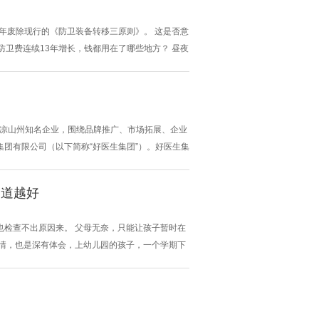
年废除现行的《防卫装备转移三原则》。 这是否意
防卫费连续13年增长，钱都用在了哪些地方？ 昼夜
政策？ 面对日本频繁且刻意地制造地区紧张、挑动
武器出口 据共同社12...
交流凉山州知名企业，围绕品牌推广、市场拓展、企业
集团有限公司（以下简称“好医生集团”）。好医生集
业布局。泸州老窖则重点阐述了“1+4+N”产业
在合作方向，为行业协作注入...
知道越好
也检查不出原因来。 父母无奈，只能让孩子暂时在
事情，也是深有体会，上幼儿园的孩子，一个学期下
时，住过四次院，基本都是感冒高烧，在园的时间少
感到不解，一边心疼，一边忍不住嘀咕：是不是老师