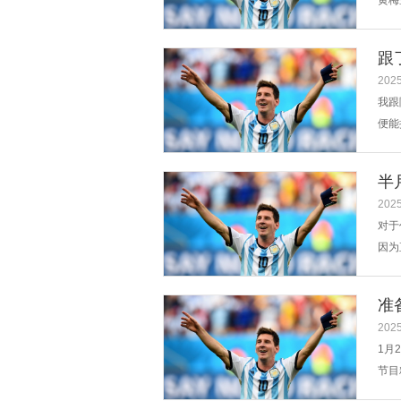
黄梅
19
优雅
跟
辍...
2025
我跟
便能
的白
气平
半
2025
对于
因为
叫“
买）
准
2025
1月
节目
足。