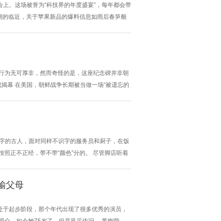
上。这场被誉为“科技界的年度盛宴”，每年都会带
会日期的临近，关于苹果新品的爆料信息如雨后春笋般
，涵盖了多个产品线，让人充满期待。 首先映入眼
代产品的消息...
一行为无可厚非，然而奇怪的是，这座纪念碑并非朝
成揭幕 在美国，朝鲜战争长期被当做一场“被遗忘的
朝鲜战争中，已经尽力的客观事实 不当回事 在第
同时1950财年美国的国防...
识字的古人，面对同样不识字的服务员和厨子，在饭
照正不正经，带不带“颜色”分的。 尽管脚店听着
图》中的正店 正店和脚店最大的区别是有没有酿酒
销，并批发酒水给下级酒家。 没...
输父母
处于起步阶段，那个年代出现了很多优秀的演员，