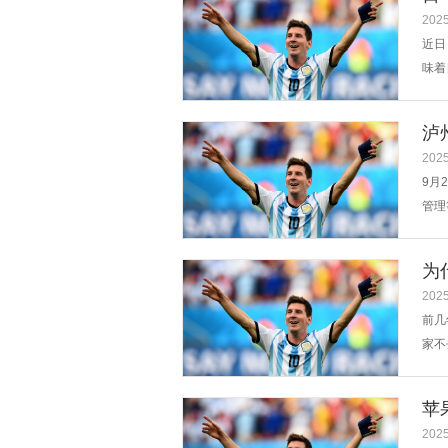
2025
近日
味着
赶建
军事
泸
2025
9月
管理
团相
布局
为
2025
前几
家不
来，
得可
苹
在...
2025