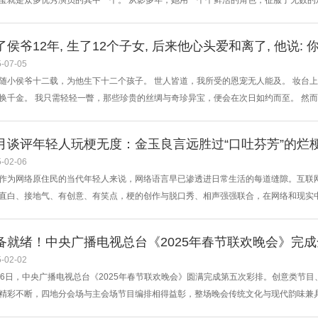
莹就是众多优秀演员的其中一个。 从影多年，她用一个个鲜活的角色，征服了无数的观
50年出生于上海徐汇区，她的家境优渥，从小在繁华地段的花园洋房里长大。她的家
的气质，是一个不折不扣的贵族小姐。 然而，她的家庭背景让她在历史的变迁中遭
了侯爷12年, 生了12个子女, 后来他心头爱和离了, 他说: 
-07-05
随小侯爷十二载，为他生下十二个孩子。 世人皆道，我所受的恩宠无人能及。 妆台
换千金。 我只需轻轻一瞥，那些珍贵的丝绸与奇珍异宝，便会在次日如约而至。 然
月光结束了婚姻。 而我，也在那一年生出了第一根白发，曾经光滑的肌肤下，腹部悄然
淡，仿佛在谈论一件无关紧要的小事。 “女子的青春太过短暂，我已为你选好了一户人家。
月谈评年轻人玩梗无度：金玉良言远胜过“口吐芬芳”的烂
-02-06
作为网络原住民的当代年轻人来说，网络语言早已渗透进日常生活的每道缝隙。互联
直白、接地气、有创意、有笑点，梗的创作与脱口秀、相声强强联合，在网络和现实
新鲜有机人类”；过去叫得理不饶人，现在叫“永对机”；过去讲美酒加咖啡，现在都说
”……自从鼻祖“凡尔赛文学”出道，“梗文化”经历了“YYDS”等缩写梗、“栓Q”等谐音梗、“
备就绪！中央广播电视总台《2025年春节联欢晚会》完
-02-02
26日，中央广播电视总台《2025年春节联欢晚会》圆满完成第五次彩排。创意类节
精彩不断，四地分会场与主会场节目编排相得益彰，整场晚会传统文化与现代韵味兼
至此，蛇年春晚各项工作已准备就绪，一场欢乐吉祥、喜气洋洋的全民大联欢即将拉开