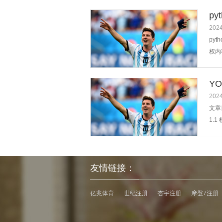
绕《
p
2024
py
权内
Y
2024
文章目
1.1
3.1
友情链接：
亿兆体育
世纪注册
杏宇注册
摩登7注册