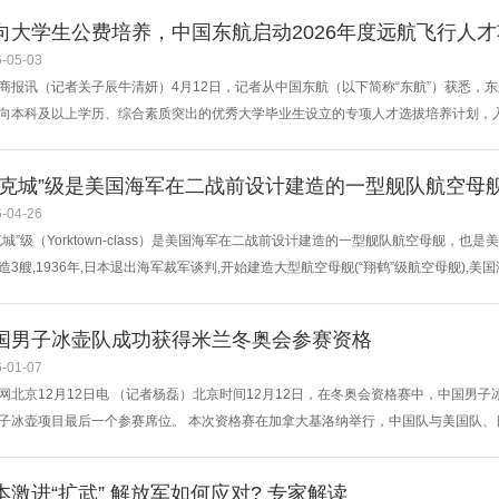
向大学生公费培养，中国东航启动2026年度远航飞行人
-05-03
商报讯（记者关子辰牛清妍）4月12日，记者从中国东航（以下简称“东航”）获悉，东
向本科及以上学历、综合素质突出的优秀大学毕业生设立的专项人才选拔培养计划，
职业舞台，驰骋更为广阔的发展天地。 据了解，东航此次选拔面向中国国籍的本科
科、硕士毕业生年龄分别不超过24周岁和27周岁，博士研究生年龄不超过35周岁。专
约克城”级是美国海军在二战前设计建造的一型舰队航空母
-04-26
克城”级（Yorktown-class）是美国海军在二战前设计建造的一型舰队航空母舰
造3艘,1936年,日本退出海军裁军谈判,开始建造大型航空母舰(“翔鹤”级航空母舰),
“约克城”级改进型的航空母舰。 首舰“约克城”号(CV-5)和二号舰“企业”号(CV-6)在二战
效后赶工建造,在太平洋战争爆发前服役。 在“埃塞克斯”级...
国男子冰壶队成功获得米兰冬奥会参赛资格
-01-07
网北京12月12日电 （记者杨磊）北京时间12月12日，在冬奥会资格赛中，中国男子冰
子冰壶项目最后一个参赛席位。 本次资格赛在加拿大基洛纳举行，中国队与美国队
会男子冰壶参赛席位。中国队由经验丰富的老将徐晓明领衔，队员包括许静韬、李智
后手稳扎稳打，以8:5获得开门红。次轮面对美国队，双方比分交替领先，最终依靠徐晓明
本激进“扩武” 解放军如何应对? 专家解读