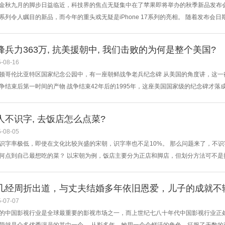
金秋九月的脚步日益临近，科技界的焦点无疑集中在了苹果即将举办的秋季新品发布会
系列令人瞩目的新品，而今年的重头戏无疑是iPhone 17系列的亮相。 随着发布
。近日，知名外媒MacRumors深入挖掘苹果内部代码，发现了多款尚未曝光的新品
是Apple Vision Pro 2。这款备受瞩目的头显设备自初代上市以来便备受好评，而下一
峰兵力363万, 抗美援朝中, 我们击败的为何是整个美国?
-08-16
顿哥伦比亚特区国家纪念公园中，有一座朝鲜战争老兵纪念碑 从美国的角度讲，这
争结束后第一时间的产物 战争结束42年后的1995年，这座美国国家级的纪念碑才落
”，其根源并非朝鲜战争没有对美国产生影响，而是美国领导层，根本不敢承认他们在
世界大战结束以后，美军进行了大规模裁减。至1950年6月，美军现役总兵力约146万人 
人不识字, 去饭店怎么点菜?
-08-05
识字率极低，即使在文化比较兴盛的宋朝，识字率也不足10%。 那么问题来了，不
何点到自己最想吃的菜？ 以宋朝为例，饭店主要分为正店和脚店，但划分方法可不是按
画面感，但一般不提供“疏通一条龙”项目。反而正店不好说，你懂的。 ▲《清明上河
根据宋朝的“榷酒制度”： 有官府特许酿酒权的店叫正店。正店需购买官方酒曲，可自产自
几经周折出道，与丈夫结婚多年依旧恩爱，儿子的成就不
-07-07
的中国影视行业是全球最重要的影视市场之一，而上世纪七八十年代中国影视行业正