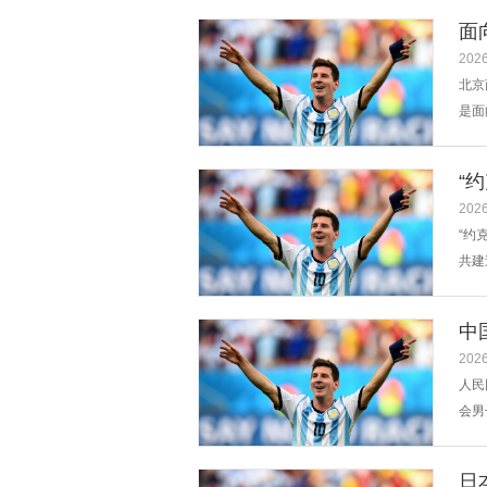
面
2026
北京
是面
作为
届本
“
2026
“约
共建
1艘
约失
中
2026
人民
会男
冬奥
凭借
日