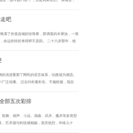
众，如今她75岁了，但是风采依旧。 黄梅莹，
庭是一个贵族家庭，从小就受到了良好的教养，拥有
受到了一些打击。她的父亲被下放农村，她也被迫
你走吧
上堆满了价值连城的珍珠膏，那滴落的木犀油，一滴
而，命运的转折来得猝不及防。 二十六岁那年，他
爬上了细纹。 终于，他开口了。 “你走吧。”他语
”他继续说道。 “那家的主人子...
梗
网的演进重塑了网民的语言体系，玩梗成为潮流。
中广泛传播。 过去叫朴素朴实、不施粉黛，现在
“瑞个茅（瑞幸咖啡推出茅台酱香拿铁后，大家纷纷购
显眼包”“吃了个柠檬（形容委...
成全部五次彩排
目、歌舞、相声、小品、戏曲、武术、魔术等多类型
具，艺术感与科技感相融，喜庆热烈，年味儿十
序幕。 妙语连珠 言说生活趣味 小品《借伞》围