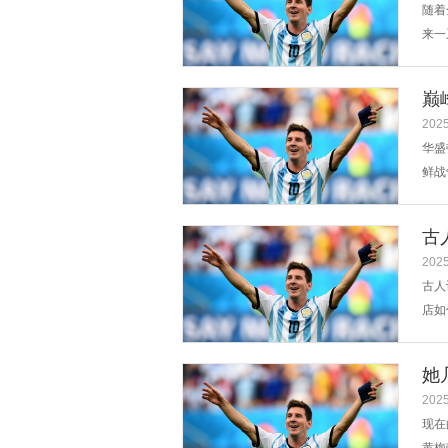
随着
来一
涌现
帘的
巅
2025
华盛
鲜战
战争
二次
古
2025
古人
店如
很有
权。
她
2025
现在