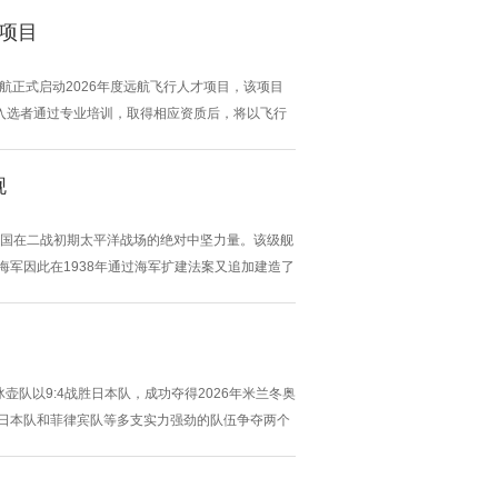
才项目
航正式启动2026年度远航飞行人才项目，该项目
入选者通过专业培训，取得相应资质后，将以飞行
、硕士应届毕业生及毕业三年以内的博士研究生，应
业要求为理学、工学、商学学科相关专业，...
舰
，也是美国在二战初期太平洋战场的绝对中坚力量。该级舰
美国海军因此在1938年通过海军扩建法案又追加建造了
爆发前服役,而三号舰“大黄蜂”号(CV-8) 则在裁军条
壶队以9:4战胜日本队，成功夺得2026年米兰冬奥
、日本队和菲律宾队等多支实力强劲的队伍争夺两个
超、费学清、王振豪。 首战对阵荷兰队时，中国队
关键击打，中国队以9:8险...